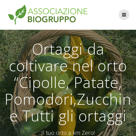
Salta
al
contenuto
Ortaggi da
coltivare nel orto
“Cipolle, Patate,
Pomodori,Zucchin
e Tutti gli ortaggi
Il tuo orto a km Zero!