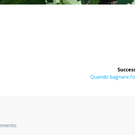
Success
Articolo
Quando bagnare l’o
successivo:
ommento.