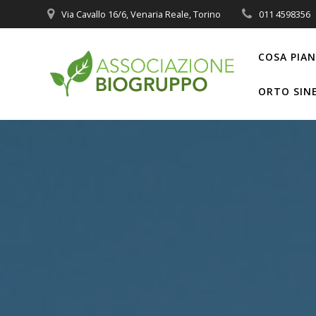
Salta
Via Cavallo 16/6, Venaria Reale, Torino
011 4598356
al
contenuto
COSA PIA
ORTO SIN